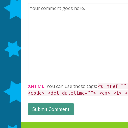
XHTML:
You can use these tags:
<a href=""
<code> <del datetime=""> <em> <i> <