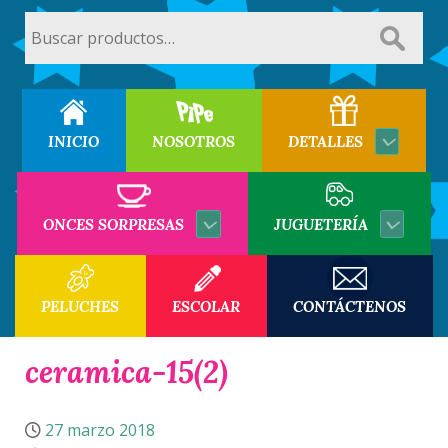
Buscar
por:
INICIO
NOSOTROS
DETALLES
ONCES SORPRESAS
JUGUETERÍA
PELUCHES
ESCOLAR
CONTÁCTENOS
ceramica-15(2)
27 marzo 2018