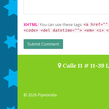
XHTML:
You can use these tags:
<a href=""
<code> <del datetime=""> <em> <i> <
Calle 11 # 11-39 
© 2026 Pipelandia