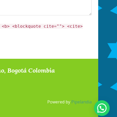
 <b> <blockquote cite=""> <cite>
no, Bogotá Colombia
Powered by
Pipelandia