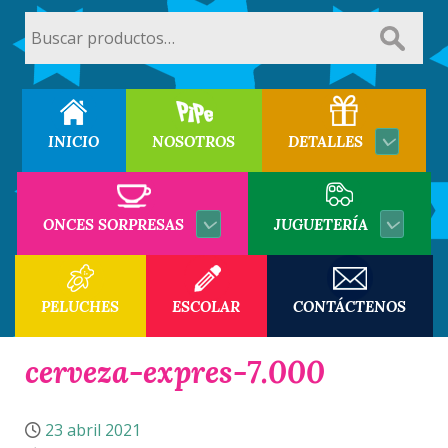
Buscar
por:
INICIO
NOSOTROS
DETALLES
ONCES SORPRESAS
JUGUETERÍA
PELUCHES
ESCOLAR
CONTÁCTENOS
cerveza-expres-7.000
23 abril 2021