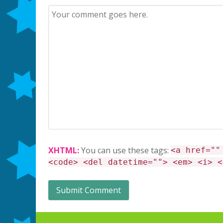
XHTML:
You can use these tags:
<a href=""
<code> <del datetime=""> <em> <i> <