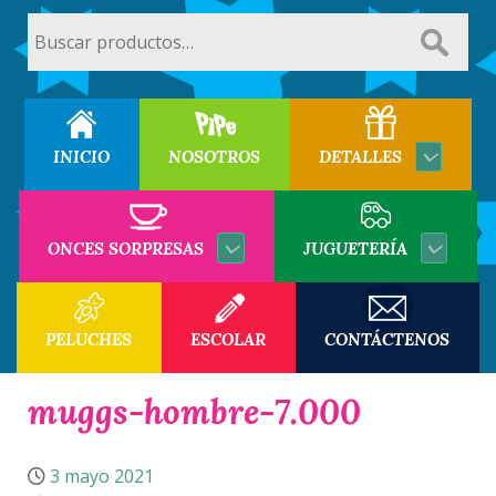
Buscar
por:
INICIO
NOSOTROS
DETALLES
ONCES SORPRESAS
JUGUETERÍA
PELUCHES
ESCOLAR
CONTÁCTENOS
muggs-hombre-7.000
3 mayo 2021