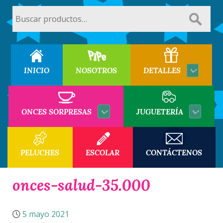
Buscar
por:
INICIO
NOSOTROS
DETALLES
ONCES SORPRESAS
JUGUETERÍA
PELUCHES
ESCOLAR
CONTÁCTENOS
onces-salud-35.000
5 mayo 2021