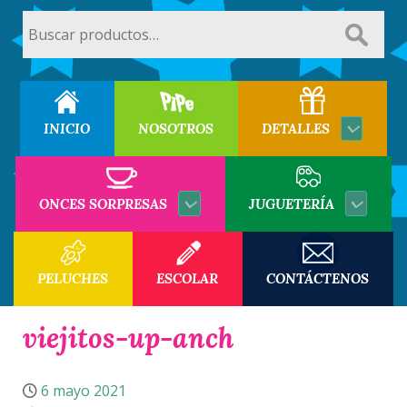
Buscar
por:
INICIO
NOSOTROS
DETALLES
ONCES SORPRESAS
JUGUETERÍA
PELUCHES
ESCOLAR
CONTÁCTENOS
viejitos-up-anch
6 mayo 2021