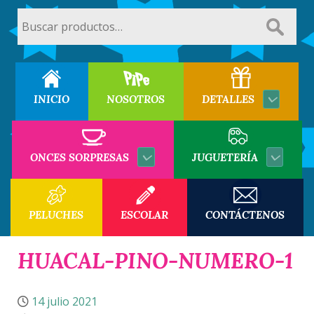
Buscar
por:
INICIO
NOSOTROS
DETALLES
ONCES SORPRESAS
JUGUETERÍA
PELUCHES
ESCOLAR
CONTÁCTENOS
HUACAL-PINO-NUMERO-1
14 julio 2021