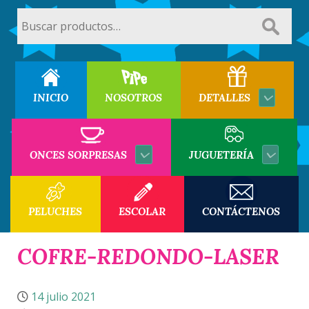
Buscar
por:
INICIO
NOSOTROS
DETALLES
ONCES SORPRESAS
JUGUETERÍA
PELUCHES
ESCOLAR
CONTÁCTENOS
COFRE-REDONDO-LASER
14 julio 2021