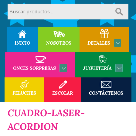
Buscar
por:
INICIO
NOSOTROS
DETALLES
ONCES SORPRESAS
JUGUETERÍA
PELUCHES
ESCOLAR
CONTÁCTENOS
CUADRO-LASER-
ACORDION