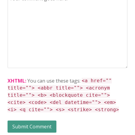
XHTML:
You can use these tags:
<a href=""
title=""> <abbr title=""> <acronym
title=""> <b> <blockquote cite="">
<cite> <code> <del datetime=""> <em>
<i> <q cite=""> <s> <strike> <strong>