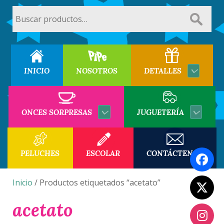
Buscar
por:
INICIO
NOSOTROS
DETALLES
ONCES SORPRESAS
JUGUETERÍA
PELUCHES
ESCOLAR
CONTÁCTENOS
Inicio
/ Productos etiquetados “acetato”
acetato