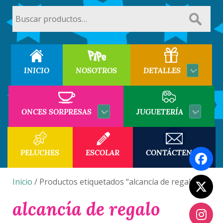
Buscar
por:
INICIO
NOSOTROS
DETALLES
ONCES SORPRESAS
JUGUETERÍA
PELUCHES
ESCOLAR
CONTÁCTENOS
Inicio
/ Productos etiquetados “alcancía de regalo”
alcancía de regalo