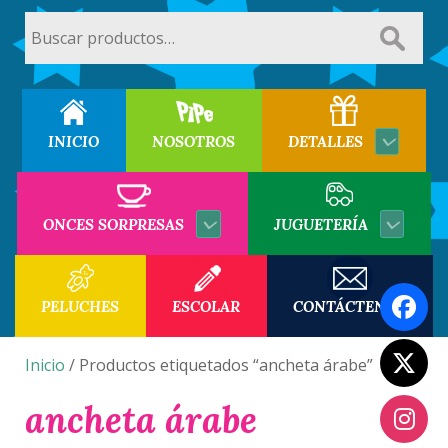
Buscar
por:
INICIO
NOSOTROS
DETALLES
ONCES SORPRESAS
JUGUETERÍA
PELUCHES
ESCOLAR
CONTÁCTENOS
Inicio
/ Productos etiquetados “ancheta árabe”
ancheta árabe