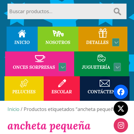
Buscar
por:
INICIO
NOSOTROS
DETALLES
ONCES SORPRESAS
JUGUETERÍA
PELUCHES
ESCOLAR
CONTÁCTENOS
Inicio
/ Productos etiquetados “ancheta pequeña”
ancheta pequeña