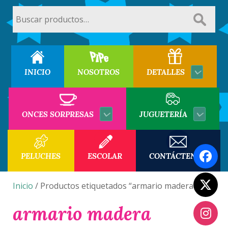
Buscar
por:
INICIO
NOSOTROS
DETALLES
ONCES SORPRESAS
JUGUETERÍA
PELUCHES
ESCOLAR
CONTÁCTENOS
Inicio
/ Productos etiquetados “armario madera”
armario madera