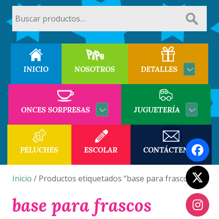
Buscar
por:
INICIO
NOSOTROS
DETALLES
ONCES SORPRESAS
JUGUETERÍA
PELUCHES
ESCOLAR
CONTÁCTENOS
Inicio
/ Productos etiquetados “base para frascos”
base para frascos