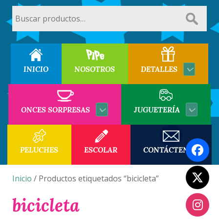
Buscar
por:
INICIO
NOSOTROS
DETALLES
ONCES SORPRESAS
JUGUETERÍA
PELUCHES
ESCOLAR
CONTÁCTENOS
Inicio
/ Productos etiquetados “bicicleta”
bicicleta