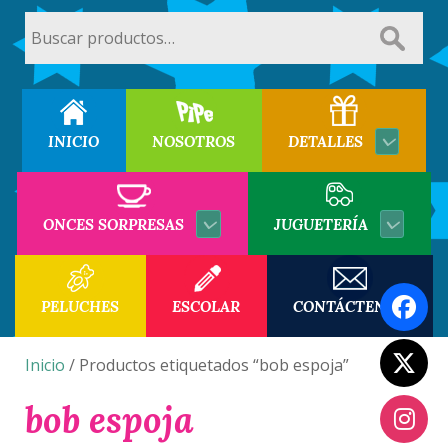
Buscar
por:
INICIO
NOSOTROS
DETALLES
ONCES SORPRESAS
JUGUETERÍA
PELUCHES
ESCOLAR
CONTÁCTENOS
Inicio
/ Productos etiquetados “bob espoja”
bob espoja