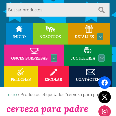
Buscar
por:
INICIO
NOSOTROS
DETALLES
ONCES SORPRESAS
JUGUETERÍA
PELUCHES
ESCOLAR
CONTÁCTENOS
Inicio
/ Productos etiquetados “cerveza para padre”
cerveza para padre