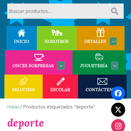
Buscar
por:
INICIO
NOSOTROS
DETALLES
ONCES SORPRESAS
JUGUETERÍA
PELUCHES
ESCOLAR
CONTÁCTENOS
Inicio
/ Productos etiquetados “deporte”
deporte