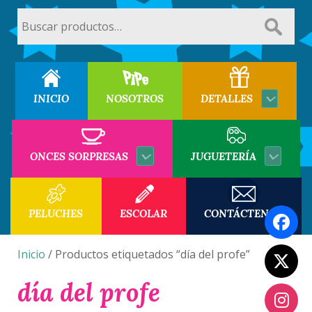
Buscar
por:
INICIO
NOSOTROS
DETALLES
ONCES SORPRESAS
JUGUETERÍA
PELUCHES
ESCOLAR
CONTÁCTENOS
Inicio
/ Productos etiquetados “día del profe”
día del profe