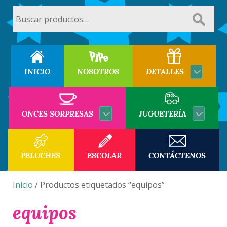
Buscar
por:
INICIO
NOSOTROS
DETALLES
ONCES SORPRESAS
JUGUETERÍA
PELUCHES
ESCOLAR
CONTÁCTENOS
Inicio
/ Productos etiquetados “equipos”
equipos