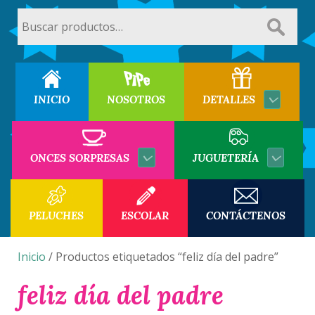
Buscar
por:
INICIO
NOSOTROS
DETALLES
ONCES SORPRESAS
JUGUETERÍA
PELUCHES
ESCOLAR
CONTÁCTENOS
Inicio
/ Productos etiquetados “feliz día del padre”
feliz día del padre