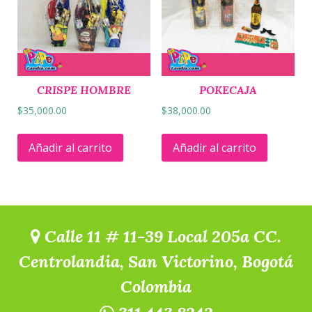
CRISPE HOMBRE
POKECAJA
$
35,000.00
$
38,000.00
Añadir al carrito
Añadir al carrito
Calle 11 # 11-39 Local 205a CC.
Centrolandia, San Victorino, Bogotá
Colombia