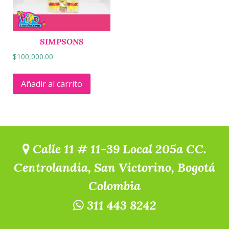
SIMPSONS
$
100,000.00
Añadir al carrito
Calle 11 # 11-39 Local 205a CC.
Centrolandia, San Victorino, Bogotá
Colombia
311 443 8242