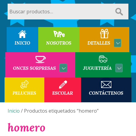
Buscar
por:
INICIO
NOSOTROS
DETALLES
ONCES SORPRESAS
JUGUETERÍA
PELUCHES
ESCOLAR
CONTÁCTENOS
Inicio
/ Productos etiquetados “homero”
homero