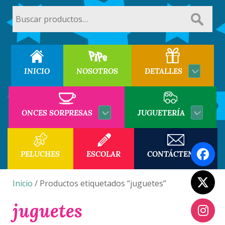
Buscar
por:
INICIO
NOSOTROS
DETALLES
ONCES SORPRESAS
JUGUETERÍA
PELUCHES
ESCOLAR
CONTÁCTENOS
Inicio
/ Productos etiquetados “juguetes”
juguetes