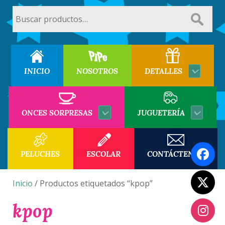
Buscar
por:
INICIO
NOSOTROS
DETALLES
ONCES SORPRESAS
JUGUETERÍA
PELUCHES
ESCOLAR
CONTÁCTENOS
Inicio
/ Productos etiquetados “kpop”
kpop