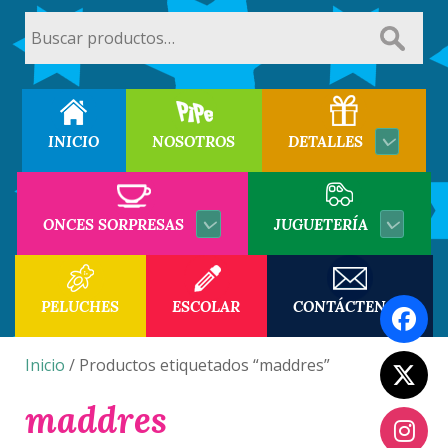
Buscar
por:
INICIO
NOSOTROS
DETALLES
ONCES SORPRESAS
JUGUETERÍA
PELUCHES
ESCOLAR
CONTÁCTENOS
Inicio
/ Productos etiquetados “maddres”
maddres