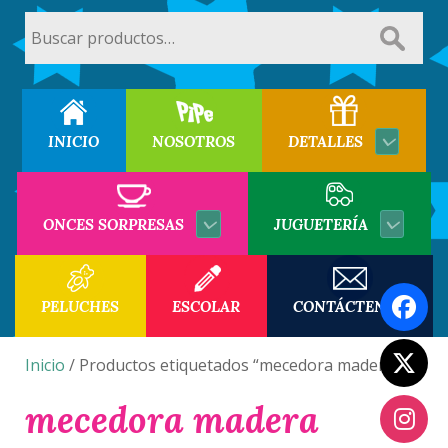
Buscar
por:
INICIO
NOSOTROS
DETALLES
ONCES SORPRESAS
JUGUETERÍA
PELUCHES
ESCOLAR
CONTÁCTENOS
Inicio
/ Productos etiquetados “mecedora madera”
mecedora madera