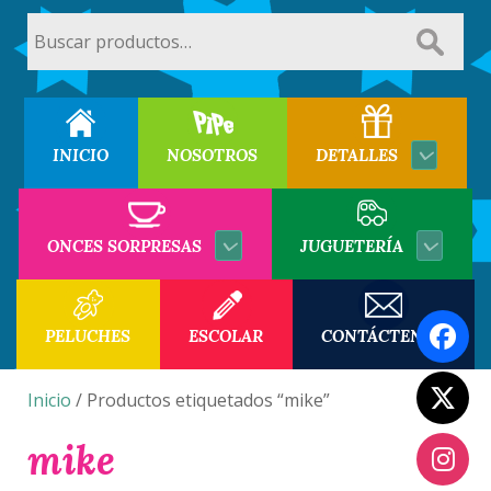
Buscar
por:
INICIO
NOSOTROS
DETALLES
ONCES SORPRESAS
JUGUETERÍA
PELUCHES
ESCOLAR
CONTÁCTENOS
Inicio
/ Productos etiquetados “mike”
mike