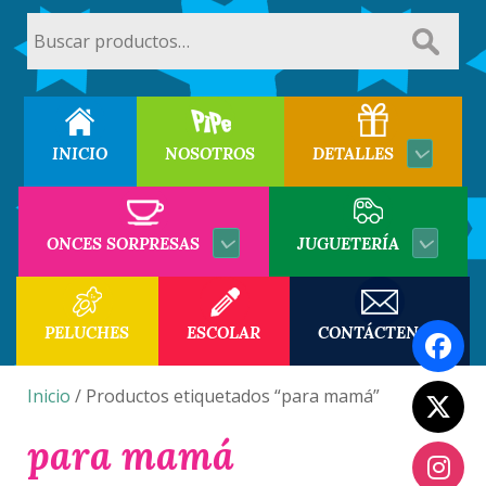
Buscar
por:
INICIO
NOSOTROS
DETALLES
ONCES SORPRESAS
JUGUETERÍA
PELUCHES
ESCOLAR
CONTÁCTENOS
Inicio
/ Productos etiquetados “para mamá”
para mamá