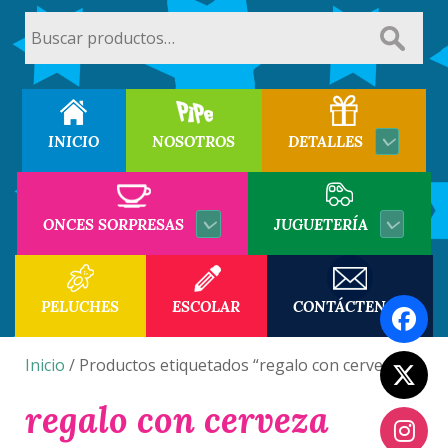
Buscar
por:
INICIO
NOSOTROS
DETALLES
ONCES SORPRESAS
JUGUETERÍA
PELUCHES
ESCOLAR
CONTÁCTENOS
Inicio
/ Productos etiquetados “regalo con cerveza”
regalo con cerveza