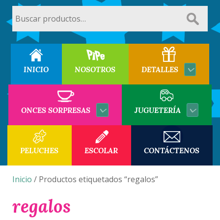
Buscar
por:
INICIO
NOSOTROS
DETALLES
ONCES SORPRESAS
JUGUETERÍA
PELUCHES
ESCOLAR
CONTÁCTENOS
Inicio
/ Productos etiquetados “regalos”
regalos