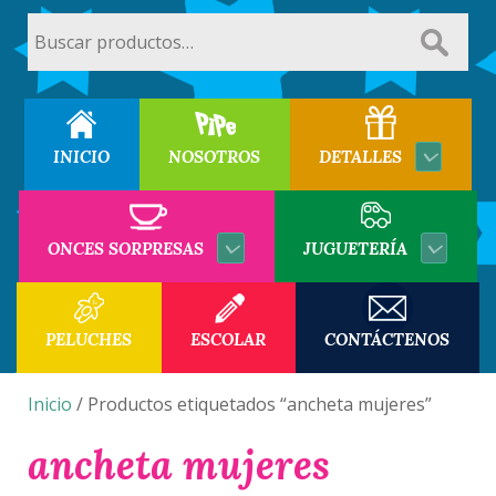
Buscar
por:
INICIO
NOSOTROS
DETALLES
ONCES SORPRESAS
JUGUETERÍA
PELUCHES
ESCOLAR
CONTÁCTENOS
Inicio
/ Productos etiquetados “ancheta mujeres”
ancheta mujeres