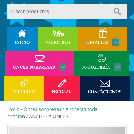
Buscar
por:
INICIO
NOSOTROS
DETALLES
ONCES SORPRESAS
JUGUETERÍA
PELUCHES
ESCOLAR
CONTÁCTENOS
Inicio
/
Onces sorpresas
/
Anchetas toda
ocasión
/ ANCHETA ONCES