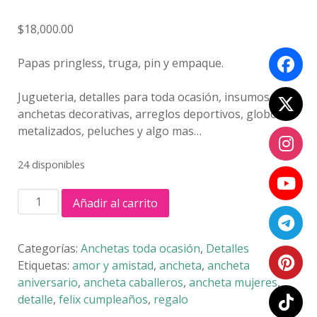
$
18,000.00
Papas pringless, truga, pin y empaque.
Jugueteria, detalles para toda ocasión, insumos para
anchetas decorativas, arreglos deportivos, globos
metalizados, peluches y algo mas…
24 disponibles
ANCHETA
Añadir al carrito
ONCES
cantidad
Categorías:
Anchetas toda ocasión
,
Detalles
Etiquetas:
amor y amistad
,
ancheta
,
ancheta
aniversario
,
ancheta caballeros
,
ancheta mujeres
,
detalle
,
felix cumpleaños
,
regalo