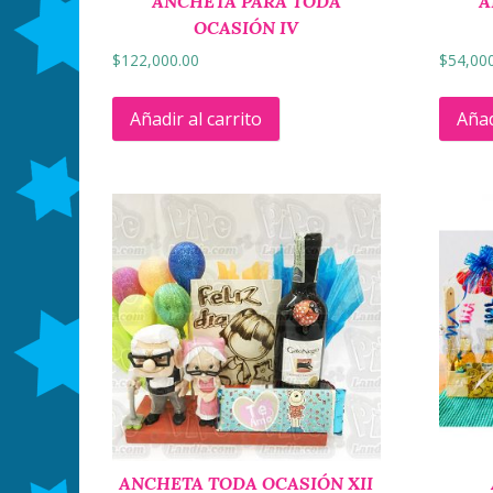
ANCHETA PARA TODA
A
OCASIÓN IV
$
122,000.00
$
54,00
Añadir al carrito
Añad
ANCHETA TODA OCASIÓN XII