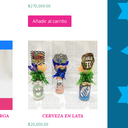
$
270,000.00
Añadir al carrito
ARGA
CERVEZA EN LATA
$
20,000.00