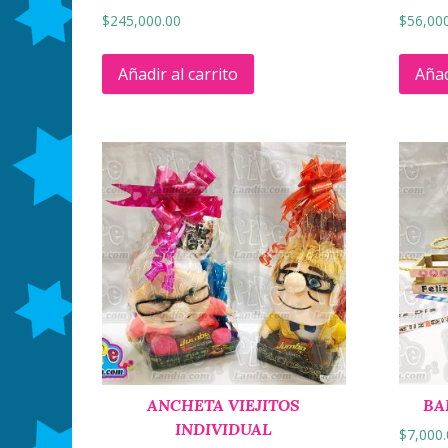
$
245,000.00
$
56,00
Añadir al carrito
Añad
ANCHETA VIEJITOS
BA
INDIVIDUAL
$
7,000