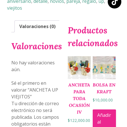
aniversario
,
detalle
,
novios
,
pareja
,
regalo
,
up
,
viejitos
Valoraciones (0)
Productos
relacionados
Valoraciones
No hay valoraciones
aún.
Sé el primero en
ANCHETA
BOLSA EN
valorar “ANCHETA UP
PARA
KRAFT
VIEJITOS”
TODA
$
10,000.00
Tu dirección de correo
OCASIÓN
electrónico no será
IV
Añadir
publicada.
Los campos
$
122,000.00
al
obligatorios están