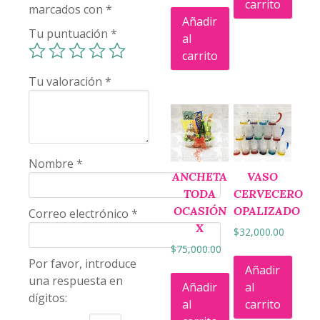
carrito
marcados con
*
Añadir
Tu puntuación
*
al
carrito
Tu valoración
*
Nombre
*
ANCHETA
VASO
TODA
CERVECERO
OCASIÓN
OPALIZADO
Correo electrónico
*
X
$
32,000.00
$
75,000.00
Por favor, introduce
Añadir
una respuesta en
Añadir
al
dígitos:
al
carrito