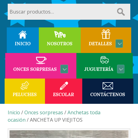
Buscar
por:
INICIO
NOSOTROS
DETALLES
ONCES SORPRESAS
JUGUETERÍA
PELUCHES
ESCOLAR
CONTÁCTENOS
Inicio
/
Onces sorpresas
/
Anchetas toda
ocasión
/ ANCHETA UP VIEJITOS