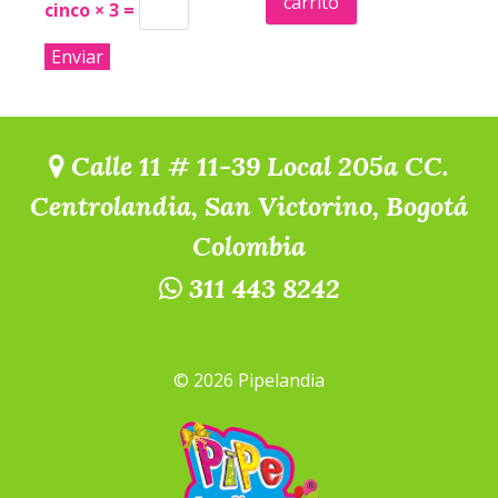
carrito
cinco × 3 =
Calle 11 # 11-39 Local 205a CC.
Centrolandia, San Victorino, Bogotá
Colombia
311 443 8242
© 2026 Pipelandia