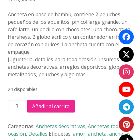
Ancheta en base de bambu, contiene 2 peluches
pequeños de los abuelitos, pin colilarga grande, un
cafe latte, un pocillo con chocolates, una chocolatina
Hersheys, 2 globo acrílico y un contenedor en forma
de corazón con dulces. La ancheta cuenta con el
empaque.
Jugueteria, detalles para toda ocasión, insumos para
anchetas decorativas, arreglos deportivos, globos
metalizados, peluches y algo mas…
24 disponibles
ANCHETA
Añadir al carrito
UP
VIEJITOS
cantidad
Categorías:
Anchetas decorativas
,
Anchetas toda
ocasión
,
Detalles
Etiquetas:
amor
,
ancheta
,
anchetas
,