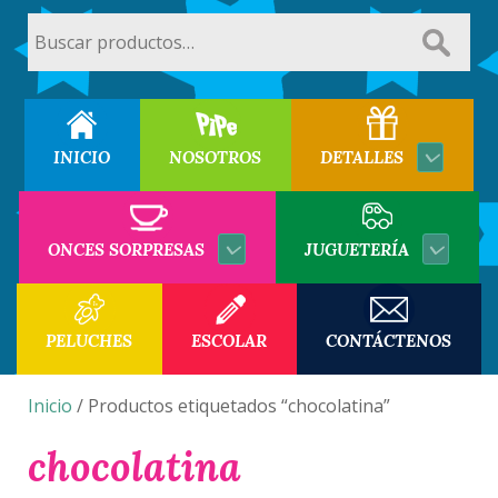
Buscar
por:
INICIO
NOSOTROS
DETALLES
ONCES SORPRESAS
JUGUETERÍA
PELUCHES
ESCOLAR
CONTÁCTENOS
Inicio
/ Productos etiquetados “chocolatina”
chocolatina