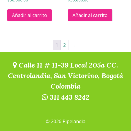
Añadir al carrito
Añadir al carrito
1
2
→
Calle 11 # 11-39 Local 205a CC.
Centrolandia, San Victorino, Bogotá
Colombia
311 443 8242
© 2026 Pipelandia