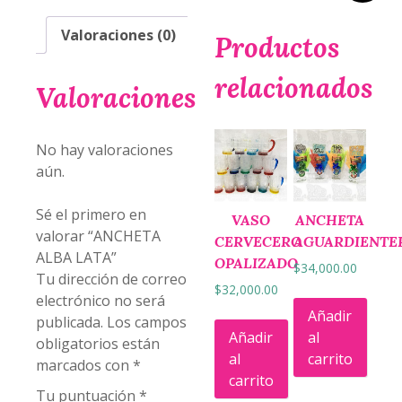
Valoraciones (0)
Productos
relacionados
Valoraciones
No hay valoraciones
aún.
Sé el primero en
VASO
ANCHETA
valorar “ANCHETA
CERVECERO
AGUARDIENTE
ALBA LATA”
OPALIZADO
$
34,000.00
Tu dirección de correo
$
32,000.00
electrónico no será
Añadir
publicada.
Los campos
Añadir
al
obligatorios están
al
carrito
marcados con
*
carrito
Tu puntuación
*