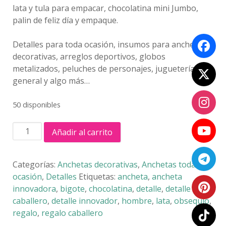
lata y tula para empacar, chocolatina mini Jumbo,
palin de feliz día y empaque.
Detalles para toda ocasión, insumos para anchetas
decorativas, arreglos deportivos, globos
metalizados, peluches de personajes, juguetería
general y algo más…
50 disponibles
ANCHETA
Añadir al carrito
ALBA
LATA
cantidad
Categorías:
Anchetas decorativas
,
Anchetas toda
ocasión
,
Detalles
Etiquetas:
ancheta
,
ancheta
innovadora
,
bigote
,
chocolatina
,
detalle
,
detalle
caballero
,
detalle innovador
,
hombre
,
lata
,
obsequio
,
regalo
,
regalo caballero