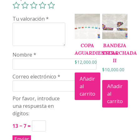
Tu valoración
*
COPA
BANDEJA
AGUARDIENTERA
ESCARCHADA
Nombre
*
II
$
12,000.00
$
10,000.00
Correo electrónico
*
Añadir
al
Añadir
carrito
al
Por favor, introduce
carrito
una respuesta en
dígitos:
13 − 7 =