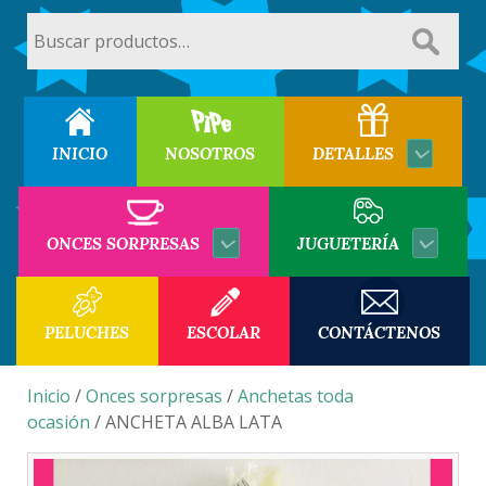
Buscar
por:
INICIO
NOSOTROS
DETALLES
ONCES SORPRESAS
JUGUETERÍA
PELUCHES
ESCOLAR
CONTÁCTENOS
Inicio
/
Onces sorpresas
/
Anchetas toda
ocasión
/ ANCHETA ALBA LATA