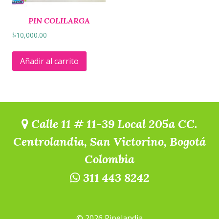
PIN COLILARGA
$
10,000.00
Añadir al carrito
Calle 11 # 11-39 Local 205a CC.
Centrolandia, San Victorino, Bogotá
Colombia
311 443 8242
© 2026 Pipelandia