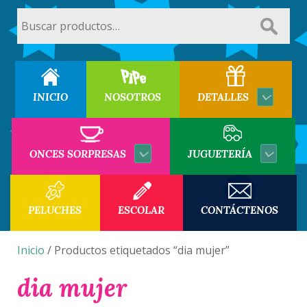
Buscar
por:
INICIO
NOSOTROS
DETALLES
ONCES SORPRESAS
JUGUETERÍA
PELUCHES
ESCOLAR
CONTÁCTENOS
Inicio
/ Productos etiquetados “dia mujer”
dia mujer