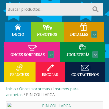
Buscar
por:
INICIO
NOSOTROS
DETALLES
ONCES SORPRESAS
JUGUETERÍA
PELUCHES
ESCOLAR
CONTÁCTENOS
Inicio
/
Onces sorpresas
/
Insumos para
anchetas
/ PIN COLILARGA