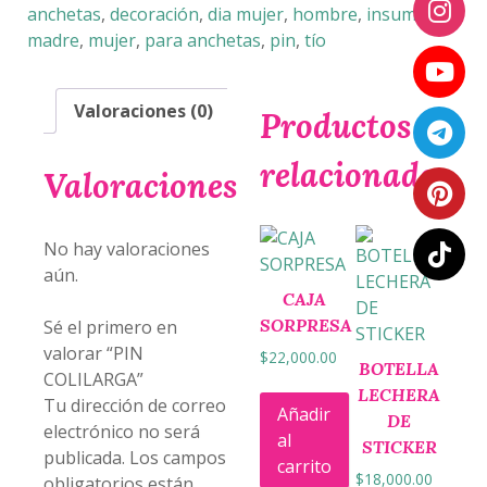
anchetas
,
decoración
,
dia mujer
,
hombre
,
insumos
,
madre
,
mujer
,
para anchetas
,
pin
,
tío
Valoraciones (0)
Productos
relacionados
Valoraciones
No hay valoraciones
aún.
CAJA
SORPRESA
Sé el primero en
valorar “PIN
$
22,000.00
BOTELLA
COLILARGA”
LECHERA
Tu dirección de correo
Añadir
DE
electrónico no será
al
STICKER
publicada.
Los campos
carrito
$
18,000.00
obligatorios están