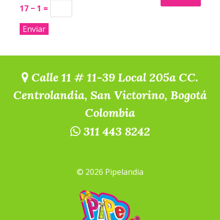
17 − 1 =
Calle 11 # 11-39 Local 205a CC.
Centrolandia, San Victorino, Bogotá
Colombia
311 443 8242
© 2026 Pipelandia