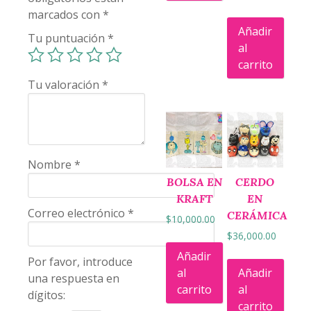
marcados con
*
Añadir
Tu puntuación
*
al
carrito
Tu valoración
*
Nombre
*
BOLSA EN
CERDO
KRAFT
EN
Correo electrónico
*
CERÁMICA
$
10,000.00
$
36,000.00
Añadir
Por favor, introduce
al
Añadir
una respuesta en
carrito
al
dígitos:
carrito