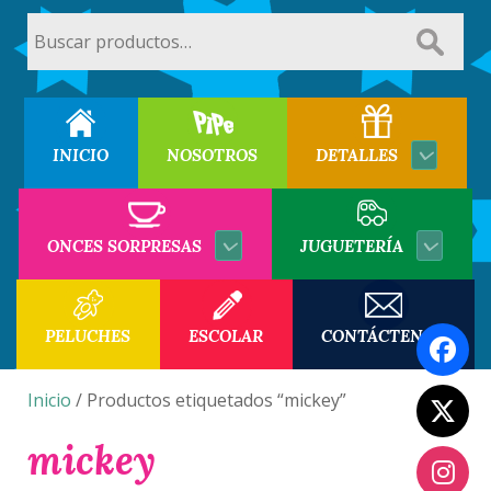
Buscar
por:
INICIO
NOSOTROS
DETALLES
ONCES SORPRESAS
JUGUETERÍA
PELUCHES
ESCOLAR
CONTÁCTENOS
Inicio
/ Productos etiquetados “mickey”
mickey