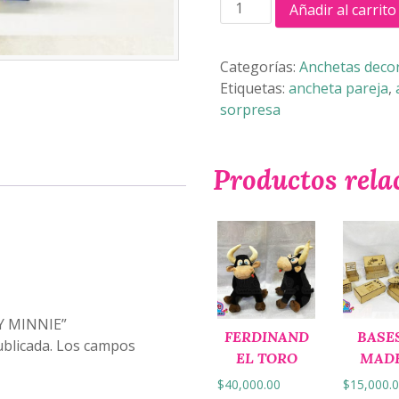
ANCHETA
Añadir al carrito
MICKEY
Y
MINNIE
Categorías:
Anchetas decor
cantidad
Etiquetas:
ancheta pareja
,
sorpresa
Productos rela
 Y MINNIE”
FERDINAND
BASE
blicada.
Los campos
EL TORO
MAD
$
40,000.00
$
15,000.