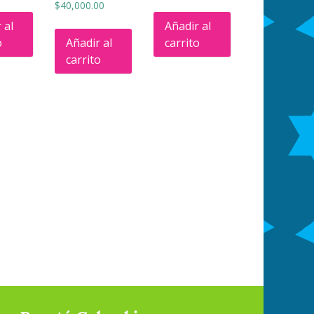
$
40,000.00
 al
Añadir al
o
Añadir al
carrito
carrito