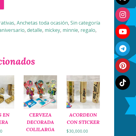
ativas
,
Anchetas toda ocasión
,
Sin categoría
aniversario
,
detalle
,
mickey
,
minnie
,
regalo
,
cionados
S EN
CERVEZA
ACORDEON
ERA
DECORADA
CON STICKER
COLILARGA
00
$
30,000.00