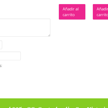
Añadir al
Añadir
carrito
carrit
s: