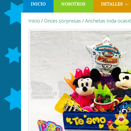
INICIO
NOSOTROS
DETALLES
Inicio
/
Onces sorpresas
/
Anchetas toda ocasi