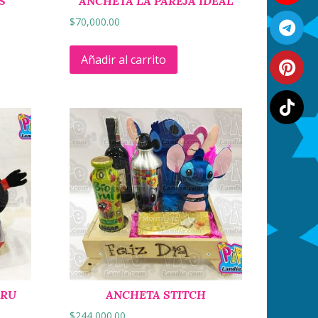
S
ANCHETA LA PAREJA IDEAL
$
70,000.00
Añadir al carrito
ARU
ANCHETA STITCH
$
244,000.00