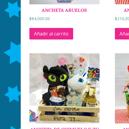
ANCHETA ABUELOS
A
$
84,000.00
$
210,0
Añadir al carrito
Añad