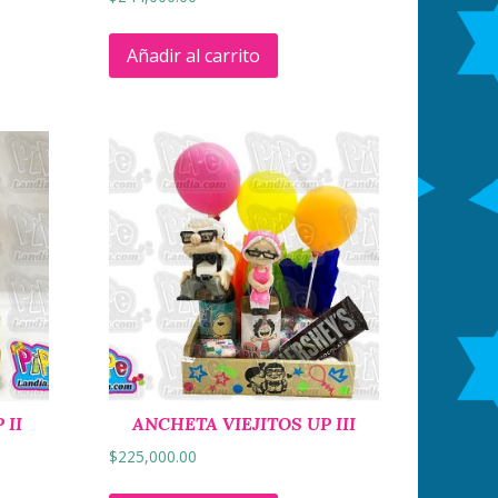
Añadir al carrito
 II
ANCHETA VIEJITOS UP III
$
225,000.00