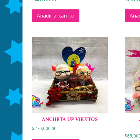
Añadir al carrito
Añad
ANCHETA UP VIEJITOS
$
270,000.00
$
68,00