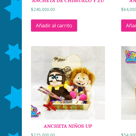
ANCHETA DE CHIMUELO Y ZU
AN
$
240,000.00
$
64,00
Añadir al carrito
Añad
ANCHETA NIÑOS UP
$
225,000.00
$
54,00