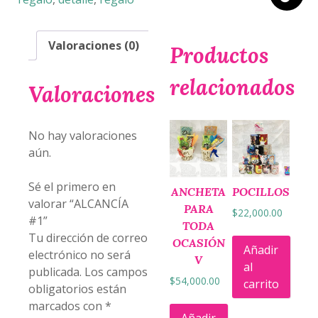
Valoraciones (0)
Productos
relacionados
Valoraciones
No hay valoraciones
aún.
Sé el primero en
ANCHETA
POCILLOS
valorar “ALCANCÍA
PARA
$
22,000.00
#1”
TODA
Tu dirección de correo
OCASIÓN
Añadir
electrónico no será
V
al
publicada.
Los campos
$
54,000.00
carrito
obligatorios están
marcados con
*