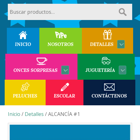
Buscar
por:
INICIO
NOSOTROS
DETALLES
ONCES SORPRESAS
JUGUETERÍA
PELUCHES
ESCOLAR
CONTÁCTENOS
Inicio
/
Detalles
/ ALCANCÍA #1