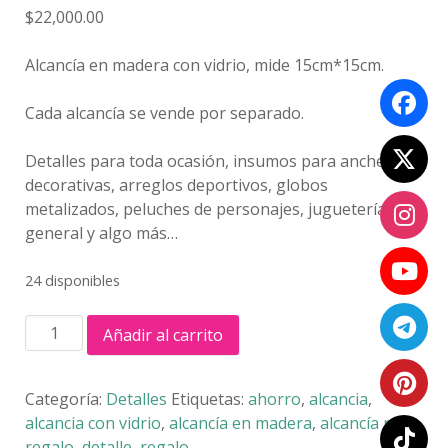
$
22,000.00
Alcancía en madera con vidrio, mide 15cm*15cm.
Cada alcancía se vende por separado.
Detalles para toda ocasión, insumos para anchetas
decorativas, arreglos deportivos, globos
metalizados, peluches de personajes, juguetería
general y algo más…
24 disponibles
ALCANCÍA
Añadir al carrito
#1
cantidad
Categoría:
Detalles
Etiquetas:
ahorro
,
alcancia
,
alcancia con vidrio
,
alcancía en madera
,
alcancía para
regalo
,
detalle
,
regalo