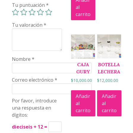
Añadir
Tu puntuación
*
al
carrito
Tu valoración
*
Nombre
*
CAJA
BOTELLA
GURY
LECHERA
Correo electrónico
*
$
10,000.00
$
12,000.00
Añadir
Añadir
Por favor, introduce
al
al
una respuesta en
carrito
carrito
dígitos:
dieciseis + 12 =