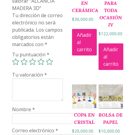
valorar “ALCANCÍA
EN
PARA
MADERA 3D”
CERÁMICA
TODA
Tu dirección de correo
OCASIÓN
$
36,000.00
electrónico no será
IV
publicada.
Los campos
$
122,000.00
Añadir
obligatorios están
al
marcados con
*
carrito
Añadir
Tu puntuación
*
al
carrito
Tu valoración
*
Nombre
*
COPA EN
BOLSA DE
CRISTAL
PAPEL
Correo electrónico
*
$
20,000.00
$
10,000.00