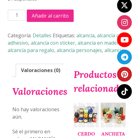
ALCANCÍA
Añadir al carrito
MADERA
3D
cantidad
Categoría:
Detalles
Etiquetas:
alcancia
,
alcancía con
adhesivo
,
alcancía con sticker
,
alcancía en madera
,
alcancía para regalo
,
alcancía personajes
,
allcancia
Valoraciones (0)
Productos
relacionados
Valoraciones
No hay valoraciones
aún.
Sé el primero en
CERDO
ANCHETA