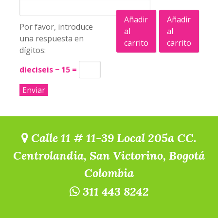
Añadir
Añadir
Por favor, introduce
al
al
una respuesta en
carrito
carrito
dígitos:
dieciseis − 15 =
Calle 11 # 11-39 Local 205a CC.
Centrolandia, San Victorino, Bogotá
Colombia
311 443 8242