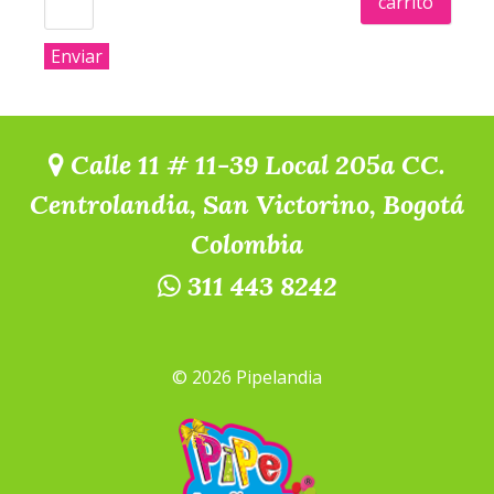
carrito
Calle 11 # 11-39 Local 205a CC.
Centrolandia, San Victorino, Bogotá
Colombia
311 443 8242
© 2026 Pipelandia