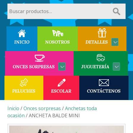
Buscar
por:
INICIO
NOSOTROS
DETALLES
ONCES SORPRESAS
JUGUETERÍA
PELUCHES
ESCOLAR
CONTÁCTENOS
Inicio
/
Onces sorpresas
/
Anchetas toda
ocasión
/ ANCHETA BALDE MINI