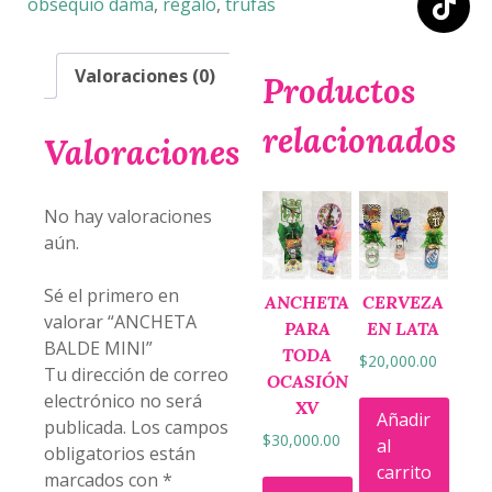
obsequio dama
,
regalo
,
trufas
Valoraciones (0)
Productos
relacionados
Valoraciones
No hay valoraciones
aún.
Sé el primero en
ANCHETA
CERVEZA
valorar “ANCHETA
PARA
EN LATA
BALDE MINI”
TODA
$
20,000.00
Tu dirección de correo
OCASIÓN
electrónico no será
XV
Añadir
publicada.
Los campos
$
30,000.00
al
obligatorios están
carrito
marcados con
*