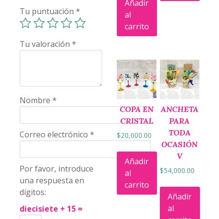
Añadir
Tu puntuación
*
al
carrito
Tu valoración
*
Nombre
*
COPA EN
ANCHETA
CRISTAL
PARA
TODA
Correo electrónico
*
$
20,000.00
OCASIÓN
V
Añadir
Por favor, introduce
$
54,000.00
al
una respuesta en
carrito
dígitos:
Añadir
al
diecisiete + 15 =