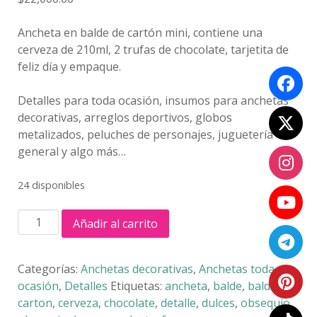
Ancheta en balde de cartón mini, contiene una
cerveza de 210ml, 2 trufas de chocolate, tarjetita de
feliz día y empaque.
Detalles para toda ocasión, insumos para anchetas
decorativas, arreglos deportivos, globos
metalizados, peluches de personajes, juguetería
general y algo más…
24 disponibles
ANCHETA
Añadir al carrito
BALDE
MINI
cantidad
Categorías:
Anchetas decorativas
,
Anchetas toda
ocasión
,
Detalles
Etiquetas:
ancheta
,
balde
,
balde
carton
,
cerveza
,
chocolate
,
detalle
,
dulces
,
obsequio
,