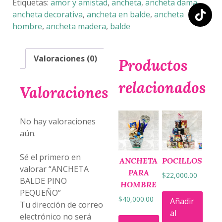
cantidad
Etiquetas:
amor y amistad
,
ancheta
,
ancheta dama
,
ancheta decorativa
,
ancheta en balde
,
ancheta
hombre
,
ancheta madera
,
balde
Valoraciones (0)
Productos
relacionados
Valoraciones
No hay valoraciones
aún.
Sé el primero en
ANCHETA
POCILLOS
valorar “ANCHETA
PARA
$
22,000.00
BALDE PINO
HOMBRE
PEQUEÑO”
$
40,000.00
Añadir
Tu dirección de correo
al
electrónico no será