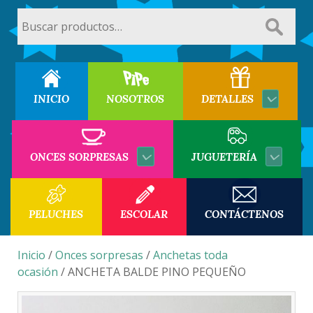
Buscar
por:
INICIO
NOSOTROS
DETALLES
ONCES SORPRESAS
JUGUETERÍA
PELUCHES
ESCOLAR
CONTÁCTENOS
Inicio
/
Onces sorpresas
/
Anchetas toda
ocasión
/ ANCHETA BALDE PINO PEQUEÑO