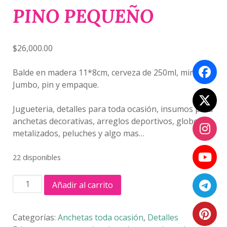
PINO PEQUEÑO
$
26,000.00
Balde en madera 11*8cm, cerveza de 250ml, mini
Jumbo, pin y empaque.
Jugueteria, detalles para toda ocasión, insumos para
anchetas decorativas, arreglos deportivos, globos
metalizados, peluches y algo mas…
22 disponibles
ANCHETA
Añadir al carrito
BALDE
PINO
PEQUEÑO
Categorías:
Anchetas toda ocasión
,
Detalles