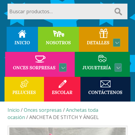
Buscar
por:
INICIO
NOSOTROS
DETALLES
ONCES SORPRESAS
JUGUETERÍA
PELUCHES
ESCOLAR
CONTÁCTENOS
Inicio
/
Onces sorpresas
/
Anchetas toda
ocasión
/ ANCHETA DE STITCH Y ÁNGEL