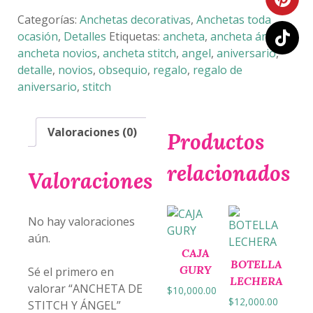
STITCH
Y
Categorías:
Anchetas decorativas
,
Anchetas toda
ÁNGEL
ocasión
,
Detalles
Etiquetas:
ancheta
,
ancheta ángel
,
cantidad
ancheta novios
,
ancheta stitch
,
angel
,
aniversario
,
detalle
,
novios
,
obsequio
,
regalo
,
regalo de
aniversario
,
stitch
Valoraciones (0)
Productos
relacionados
Valoraciones
No hay valoraciones
aún.
CAJA
BOTELLA
GURY
Sé el primero en
LECHERA
valorar “ANCHETA DE
$
10,000.00
$
12,000.00
STITCH Y ÁNGEL”