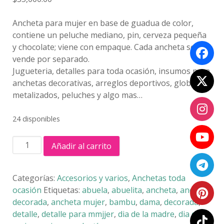
Ancheta para mujer en base de guadua de color,
contiene un peluche mediano, pin, cerveza pequeña
y chocolate; viene con empaque. Cada ancheta se
vende por separado.
Jugueteria, detalles para toda ocasión, insumos para
anchetas decorativas, arreglos deportivos, globos
metalizados, peluches y algo mas…
24 disponibles
ANCHETA
Añadir al carrito
EN
BASE
DE
Categorías:
Accesorios y varios
,
Anchetas toda
GUADUA
ocasión
Etiquetas:
abuela
,
abuelita
,
ancheta
,
ancheta
cantidad
decorada
,
ancheta mujer
,
bambu
,
dama
,
decorada
,
detalle
,
detalle para mmjjer
,
dia de la madre
,
dia de la