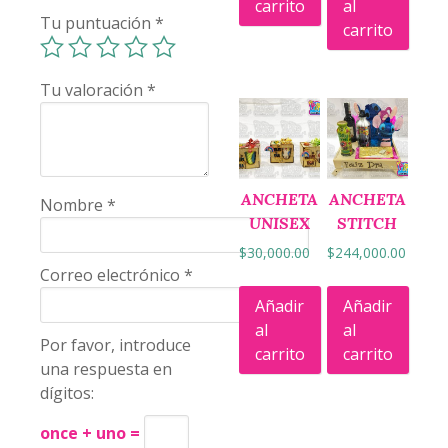
carrito
al
Tu puntuación
*
carrito
Tu valoración
*
ANCHETA
ANCHETA
Nombre
*
UNISEX
STITCH
$
30,000.00
$
244,000.00
Correo electrónico
*
Añadir
Añadir
al
al
Por favor, introduce
carrito
carrito
una respuesta en
dígitos:
once + uno =