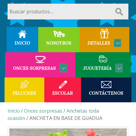
Buscar
por:
INICIO
NOSOTROS
DETALLES
ONCES SORPRESAS
JUGUETERÍA
PELUCHES
ESCOLAR
CONTÁCTENOS
Inicio
/
Onces sorpresas
/
Anchetas toda
ocasión
/ ANCHETA EN BASE DE GUADUA