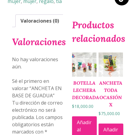
mujer
,
mujer
,
regalo
,
tía
Valoraciones (0)
Productos
relacionados
Valoraciones
No hay valoraciones
aún.
Sé el primero en
BOTELLA
ANCHETA
valorar “ANCHETA EN
LECHERA
TODA
BASE DE GUADUA”
DECORADA
OCASIÓN
Tu dirección de correo
X
$
18,000.00
electrónico no será
$
75,000.00
publicada.
Los campos
Añadir
obligatorios están
al
Añadir
marcados con
*